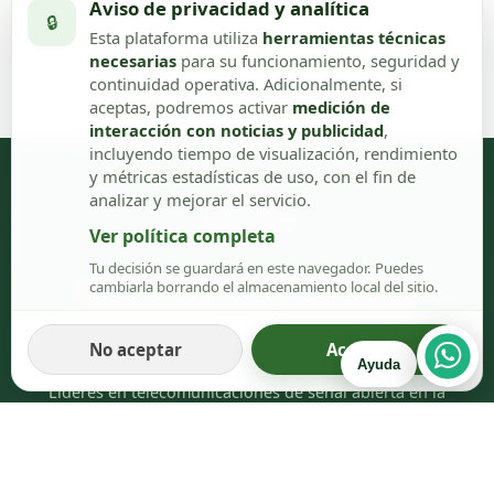
Aviso de privacidad y analítica
🔒
Esta plataforma utiliza
herramientas técnicas
necesarias
para su funcionamiento, seguridad y
continuidad operativa. Adicionalmente, si
aceptas, podremos activar
medición de
interacción con noticias y publicidad
,
incluyendo tiempo de visualización, rendimiento
y métricas estadísticas de uso, con el fin de
analizar y mejorar el servicio.
Ver política completa
Tu decisión se guardará en este navegador. Puedes
cambiarla borrando el almacenamiento local del sitio.
HERCONSLAC Comunicaciones Cía. Ltda.
Desde 1989
No aceptar
Aceptar
Ayuda
Líderes en telecomunicaciones de señal abierta en la
Amazonía ecuatoriana.